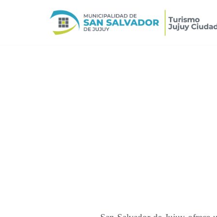
Ir
al
contenido