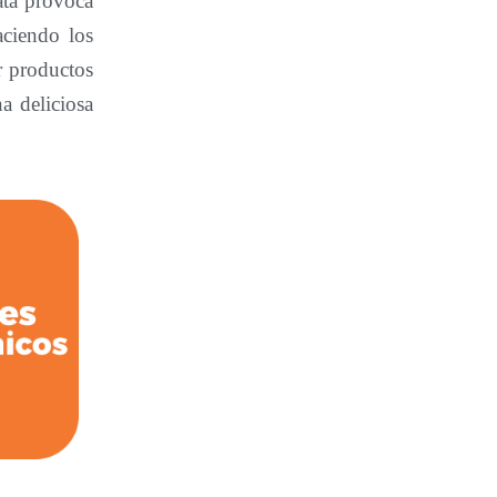
ata provoca
aciendo los
r productos
a deliciosa