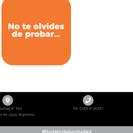
ochea N° 565
Tel: 0388 4136397
r de Jujuy, Argentina
@turismojujuyciudad