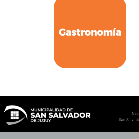
Nec
San Salvado