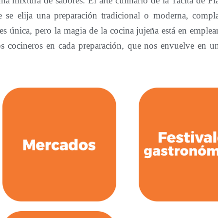
a mixtura de sabores. El arte culinario de la Tacita de Pl
e se elija una preparación tradicional o moderna, compl
es única, pero la magia de la cocina jujeña está en emplea
os cocineros en cada preparación, que nos envuelve en un