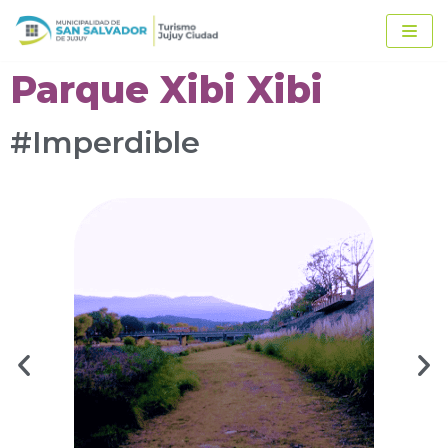
Ir
al
contenido
Parque Xibi Xibi
#Imperdible