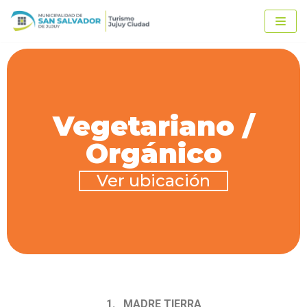
Ir
al
contenido
Vegetariano /
Orgánico
Ver ubicación
1. MADRE TIERRA