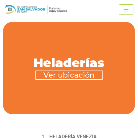
Ir
al
contenido
Heladerías
Ver ubicación
1. HELADERÍA VENEZIA