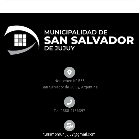
Necochea N° 565
San Salvador de Jujuy, Argentina
Tel: 0388 4136397
turismomunijujuy@gmail.com